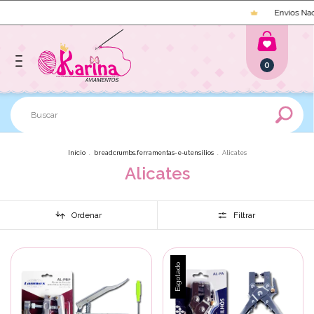
Envios Naci
0
Início
.
breadcrumbs.ferramentas-e-utensilios
.
Alicates
Alicates
Ordenar
Filtrar
Esgotado