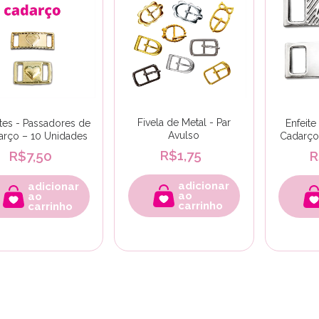
Fivela de Metal - Par
ites - Passadores de
Enfeite
Avulso
arço – 10 Unidades
Cadarço
R$1,75
R$7,50
R
adicionar
adicionar
ao
ao
carrinho
carrinho