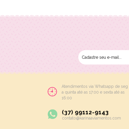
Atendimentos via Whatsapp de seg
a quinta até as 17:00 e sexta até as
16:00
(37) 99112-9143
contato@karinaaviamentos.com