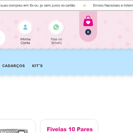
s compras em 6x ou 3x sem juros no cartão
Envios Nacionais e Internaci
0
Minha
Fale no
Conta
Whats
CADARÇOS
KIT'S