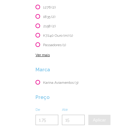
1276 (2)
1835 (2)
2158 (2)
K7240 Ouro (m) (1)
Passadores (1)
Ver mais
Marca
Karina Aviamentos (3)
Preço
De
Até
Aplicar