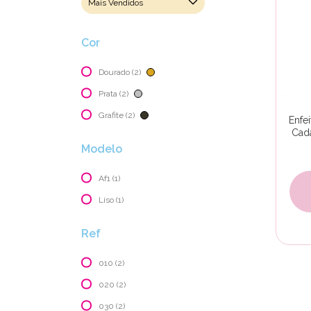
Cor
Dourado (2)
Prata (2)
Grafite (2)
Enfe
Cad
Modelo
Af1 (1)
Liso (1)
Ref
010 (2)
020 (2)
030 (2)